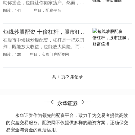
助你掘金，也能让你倾家荡产。然而，如
果运用得当，配资可以成为你股市投资的
阅读：141
栏目：配资平台
利器，助你轻松翻倍。 选择信誉良好的大
型证券公司，拥....
短线炒股配资 十倍杠杆，股市狂飙，财富倍增
在股市中短线炒股配资，杠杆是一把双刃
剑，既能放大收益，也能放大风险。而十
倍杠杆，更是将这种风险推向了极致。 *
阅读：120
栏目：实盘门户配资网
**操作便捷：**线上股票配资平台操作便
捷，投资....
共 1 页/2 条记录
永华证券
永华证券作为领先的配资平台，致力于为交易者提供高效
的实盘交易服务。配资网不仅提供多样的融资方案，还确保交
易安全与资金的灵活运用。