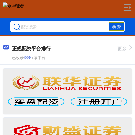
搜索
正规配资平台排行
更多
已收录
999
+家平台