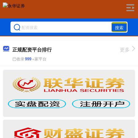
搜索
正规配资平台排行
更多
已收录
999
+家平台