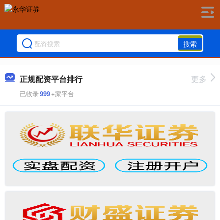
搜索
正规配资平台排行
更多
已收录
999
+家平台