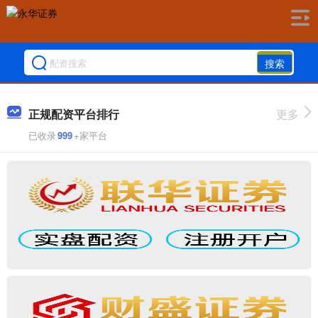
搜索
正规配资平台排行
更多
已收录
999
+家平台