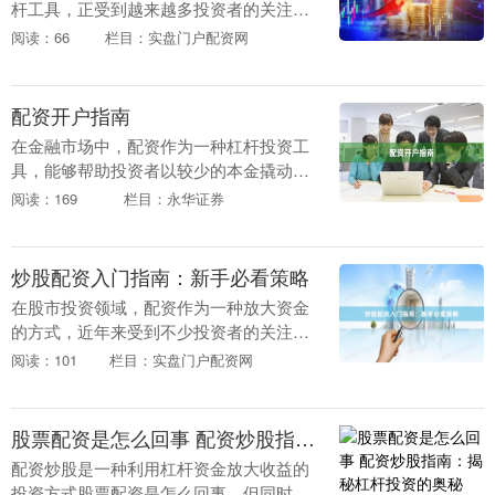
杆工具，正受到越来越多投资者的关注。
然而，面对市场上众多的配资平台，如何
阅读：66
栏目：实盘门户配资网
选择正规渠道、规避风险，成为每位投资
者必须掌握的技能....
配资开户指南
在金融市场中，配资作为一种杠杆投资工
具，能够帮助投资者以较少的本金撬动更
大的资金量配资平台，从而放大收益。然
阅读：169
栏目：永华证券
而，配资开户并非简单的“填表交钱”，其
中涉及平台选择....
炒股配资入门指南：新手必看策略
在股市投资领域，配资作为一种放大资金
的方式，近年来受到不少投资者的关注。
对于刚接触这一概念的新手来说，理解配
阅读：101
栏目：实盘门户配资网
资的基本逻辑和操作要点至关重要。本文
将为您系统梳理炒....
股票配资是怎么回事 配资炒股指南：揭秘杠杆投资的奥秘
配资炒股是一种利用杠杆资金放大收益的
投资方式股票配资是怎么回事，但同时也