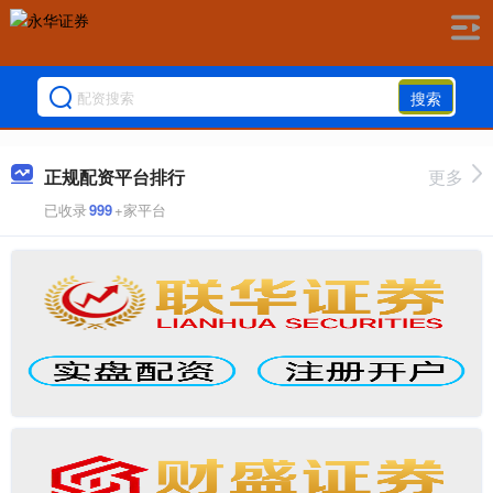
搜索
正规配资平台排行
更多
已收录
999
+家平台