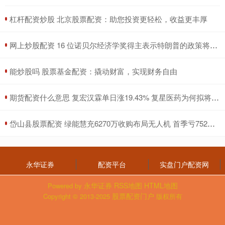
​杠杆配资炒股 北京股票配资：助您投资更轻松，收益更丰厚
​网上炒股配资 16 位诺贝尔经济学奖得主表示特朗普的政策将加剧通胀
​能炒股吗 股票基金配资：撬动财富，实现财务自由
​期货配资什么意思 复宏汉霖单日涨19.43% 复星医药为何拟将其私有化？
​岱山县股票配资 绿能慧充6270万收购布局无人机 首季亏752万控股股东质押率近75%
永华证券
配资平台
实盘门户配资网
永华证券
RSS地图
HTML地图
Powered by
股票配资门户
Copyright
© 2013-2025
版权所有