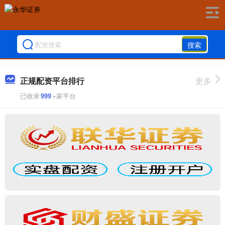
搜索
正规配资平台排行
更多
已收录
999
+家平台